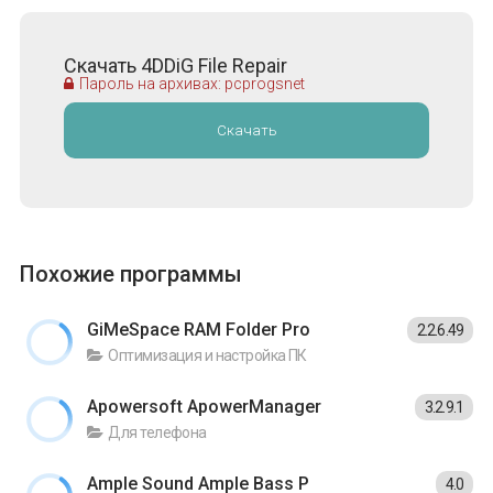
Скачать 4DDiG File Repair
Пароль на архивах: pcprogsnet
Скачать
Похожие программы
GiMeSpace RAM Folder Pro
2.2.6.49
Оптимизация и настройка ПК
Apowersoft ApowerManager
3.2.9.1
Для телефона
Ample Sound Ample Bass P
4.0