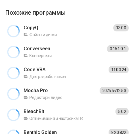
Похожие программы
CopyQ
13.0.0
Файлы и диски
Converseen
0.15.1.0-1
Конвертеры
Code VBA
11.0.0.24
Для разработчиков
Mocha Pro
2025.5 v12.5.3
Редакторы видео
BleachBit
5.0.2
Оптимизация и настройка ПК
Benthic Golden
8.2.0.822