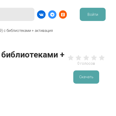
Войти
89) с библиотеками + активация
с библиотеками +
0
голосов
Скачать