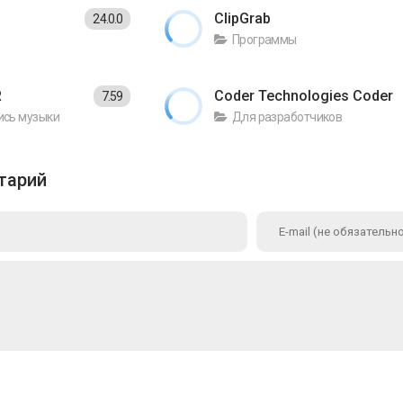
ClipGrab
24.0.0
Программы
R
Coder Technologies Coder
7.59
ись музыки
Для разработчиков
тарий