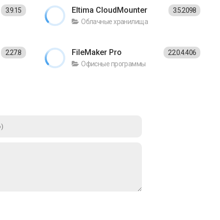
Eltima CloudMounter
3.9.15
3.5.2098
Облачные хранилища
FileMaker Pro
2.27.8
22.0.4.406
Офисные программы