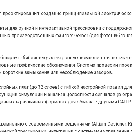
проектирования: создание принципиальной электрической
ы для ручной и интерактивной трассировки с поддержкой
тных производственных файлов: Gerber (для фотошаблонов),
бширную библиотеку электронных компонентов, но также 
ловные графические обозначения. Система проверки прое
как короткие замыкания или несоблюдение зазоров.
ойных плат (до 32 слоев) с гибкой настройкой правил для
ункций симуляции и анализа целостности сигналов (в огр
данных в различных форматах для обмена с другими САПР.
сравнению с современными решениями (Altium Designer, KiC
ческой трассировки, интеграции с системами управления 