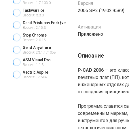
Версия
Версия: 1.7.103.0
2006 SP2 (19.02.9589)
Taskwarrior
Версия: 3.3.0
Danil Pristupov Fork {version} + crack
Активация
Версия: 2.15.3
Приложено
Stop Chrome
Версия: 2.0.15
Send Anywhere
Версия: 23.1.171058
Описание
ASM Visual Pro
Версия: 1.1.8
P-CAD 2006
— это клас
Vectric Aspire
печатных плат (ПП), ко
Версия: 12.504
инженерных отделах дл
от создания принципиа
Программа славится св
современным меркам, 
инструментов для ручн
технологических норм.