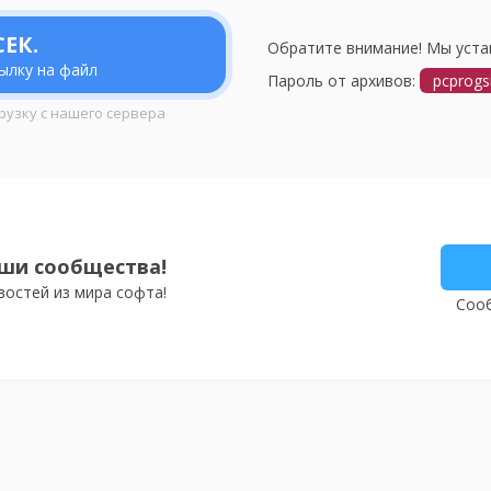
ЕК.
Обратите внимание! Мы уста
ылку на файл
Пароль от архивов:
pcprogs
рузку с нашего сервера
ши сообщества!
востей из мира софта!
Сооб