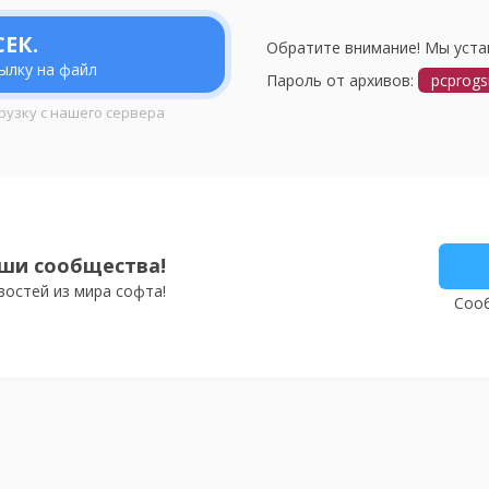
ЕК.
Обратите внимание! Мы уста
ылку на файл
Пароль от архивов:
pcprogs
рузку с нашего сервера
ши сообщества!
востей из мира софта!
Сооб