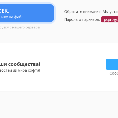
ЕК.
Обратите внимание! Мы уста
ылку на файл
Пароль от архивов:
pcprogs
рузку с нашего сервера
ши сообщества!
востей из мира софта!
Сооб