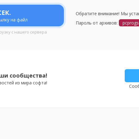
ЕК.
Обратите внимание! Мы уста
ылку на файл
Пароль от архивов:
pcprogs
рузку с нашего сервера
ши сообщества!
востей из мира софта!
Сооб