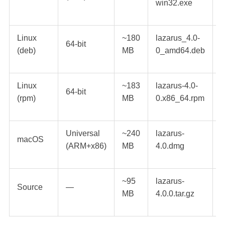
win32.exe
Linux
~180
lazarus_4.0-
64-bit
U
(deb)
MB
0_amd64.deb
Linux
~183
lazarus-4.0-
64-bit
(rpm)
MB
0.x86_64.rpm
Universal
~240
lazarus-
macOS
M
(ARM+x86)
MB
4.0.dmg
~95
lazarus-
Source
—
Д
MB
4.0.0.tar.gz