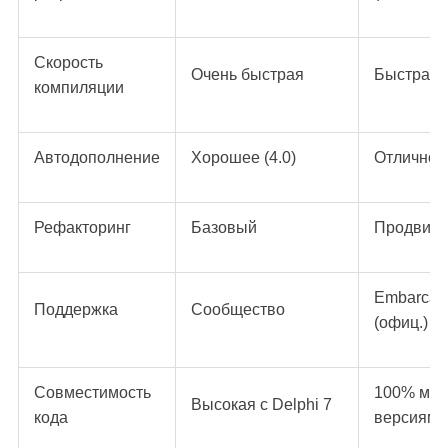
Скорость
Очень быстрая
Быстрая
компиляции
Автодополнение
Хорошее (4.0)
Отличное
Рефакторинг
Базовый
Продвин
Embarcad
Поддержка
Сообщество
(офиц.)
Совместимость
100% ме
Высокая с Delphi 7
кода
версиями