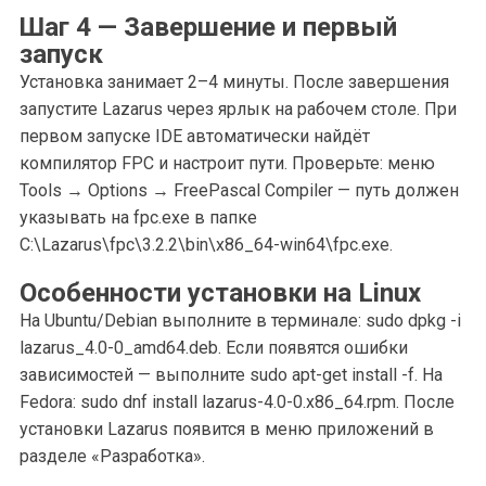
Шаг 4 — Завершение и первый
запуск
Установка занимает 2–4 минуты. После завершения
запустите Lazarus через ярлык на рабочем столе. При
первом запуске IDE автоматически найдёт
компилятор FPC и настроит пути. Проверьте: меню
Tools → Options → FreePascal Compiler — путь должен
указывать на fpc.exe в папке
C:\Lazarus\fpc\3.2.2\bin\x86_64-win64\fpc.exe.
Особенности установки на Linux
На Ubuntu/Debian выполните в терминале: sudo dpkg -i
lazarus_4.0-0_amd64.deb. Если появятся ошибки
зависимостей — выполните sudo apt-get install -f. На
Fedora: sudo dnf install lazarus-4.0-0.x86_64.rpm. После
установки Lazarus появится в меню приложений в
разделе «Разработка».