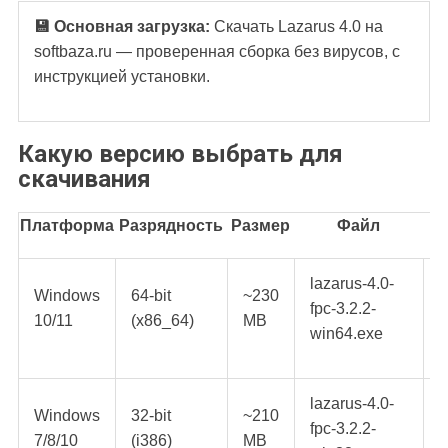
💾 Основная загрузка:
Скачать Lazarus 4.0 на
softbaza.ru — проверенная сборка без вирусов, с
инструкцией установки.
Какую версию выбрать для
скачивания
Платформа
Разрядность
Размер
Файл
lazarus-4.0-
Windows
64-bit
~230
fpc-3.2.2-
Р
10/11
(x86_64)
MB
win64.exe
lazarus-4.0-
Windows
32-bit
~210
fpc-3.2.2-
У
7/8/10
(i386)
MB