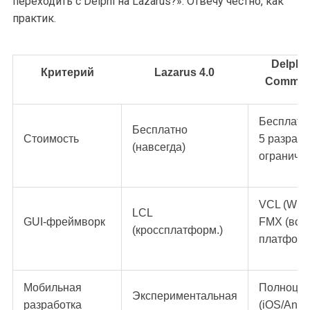
переходить с Delphi на Lazarus?». Отвечу честно, как
практик.
Delphi 
Критерий
Lazarus 4.0
Commun
Бесплатн
Бесплатно
Стоимость
5 разраб.,
(навсегда)
ограниче
VCL (Win)
LCL
GUI-фреймворк
FMX (все
(кроссплатформ.)
платфор
Мобильная
Полноце
Экспериментальная
разработка
(iOS/Andr