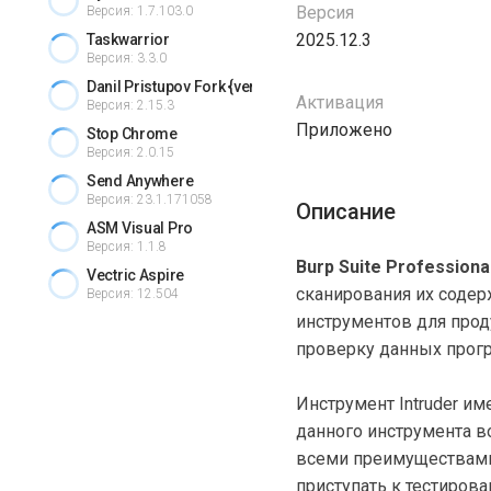
Версия
Версия: 1.7.103.0
2025.12.3
Taskwarrior
Версия: 3.3.0
Danil Pristupov Fork {version} + crack
Активация
Версия: 2.15.3
Приложено
Stop Chrome
Версия: 2.0.15
Send Anywhere
Версия: 23.1.171058
Описание
ASM Visual Pro
Версия: 1.1.8
Burp Suite Professiona
Vectric Aspire
сканирования их содер
Версия: 12.504
инструментов для прод
проверку данных прог
Инструмент Intruder и
данного инструмента в
всеми преимуществам
приступать к тестирова