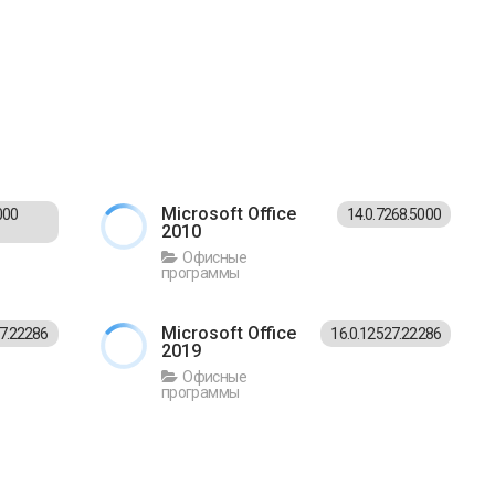
Microsoft Office
000
14.0.7268.5000
2010
Офисные
программы
Microsoft Office
27.22286
16.0.12527.22286
2019
Офисные
программы