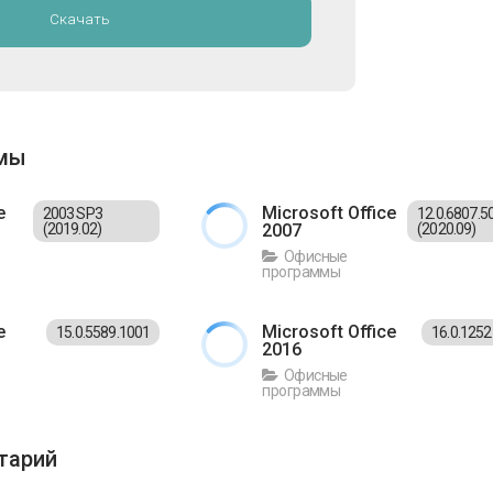
Скачать
ммы
e
Microsoft Office
2003 SP3
12.0.6807.5
(2019.02)
2007
(2020.09)
Офисные
программы
e
Microsoft Office
15.0.5589.1001
16.0.125
2016
Офисные
программы
тарий