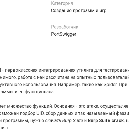
Категория
Создание программ и игр
Разработчик
PortSwigger
l
- первоклассная интегрированная утилита для тестирован
жимого, работа с ней рассчитана на опытных пользовате
уктивного использования. Например, такие как Spider. Пр
раммы и ее функционала.
меет множество функций. Основная - это атака, осуществл
озможен подбор UID, сбор данных и так называемый фаззи
и программы, нужно
скачать Burp Suite
и
Burp Suite crack
, 
нию.