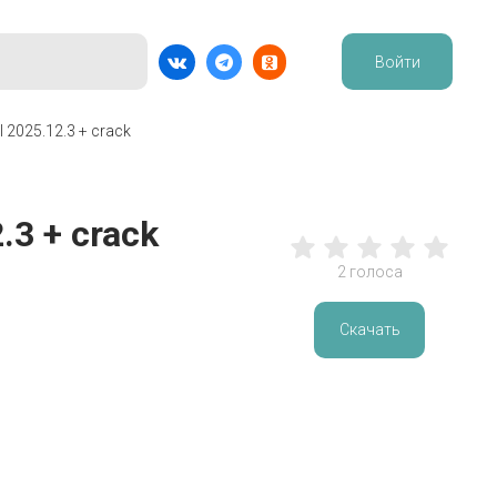
Войти
l 2025.12.3 + crack
.3 + crack
2
голоса
Скачать